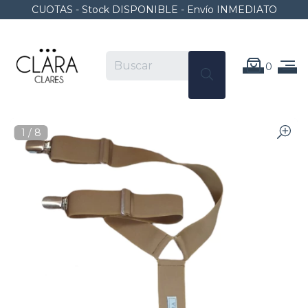
CUOTAS - Stock DISPONIBLE - Envío INMEDIATO
0
1
/
8